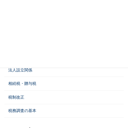
国際税務
富裕層税務
暗号資産の税務
業種別税務調査
水商売・夜職の税務
法人設立関係
相続税・贈与税
税制改正
税務調査の基本