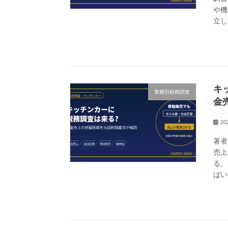
や機
立し
キ
業種別税務調査
金
2
著者
売上
る。
ばい