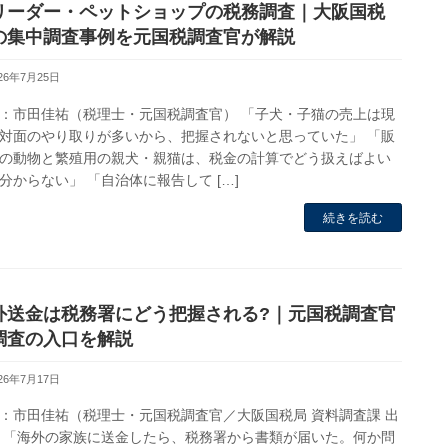
リーダー・ペットショップの税務調査｜大阪国税
の集中調査事例を元国税調査官が解説
026年7月25日
：市田佳祐（税理士・元国税調査官） 「子犬・子猫の売上は現
対面のやり取りが多いから、把握されないと思っていた」 「販
の動物と繁殖用の親犬・親猫は、税金の計算でどう扱えばよい
分からない」 「自治体に報告して […]
続きを読む
外送金は税務署にどう把握される?｜元国税調査官
調査の入口を解説
026年7月17日
：市田佳祐（税理士・元国税調査官／大阪国税局 資料調査課 出
 「海外の家族に送金したら、税務署から書類が届いた。何か問