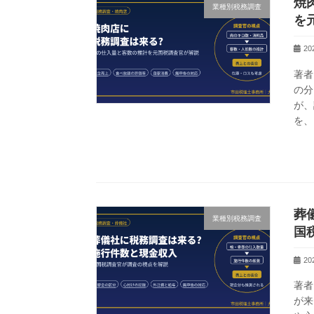
焼
業種別税務調査
を
2
著者
の分
が、
を、
葬
業種別税務調査
国
2
著者
が来