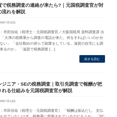
賀で税務調査の連絡が来たら?｜元国税調査官が対
の流れを解説
026年7月15日
：市田佳祐（税理士・元国税調査官／大阪国税局 資料調査課 出
 「大津の税務署から調査の電話が来た。何をすればいいのか分
ない」 「会社勤めの傍らで副業をしている。滋賀の自宅にも調
来るのか」 「滋賀で税務調査 […]
続きを読む
ンジニア・SEの税務調査｜取引先調査で報酬が把
される仕組みを元国税調査官が解説
026年7月14日
：市田佳祐（税理士・元国税調査官） 「報酬は振込だし、支払
も出ていないはず。税務署に把握されているのだろうか」 「PC