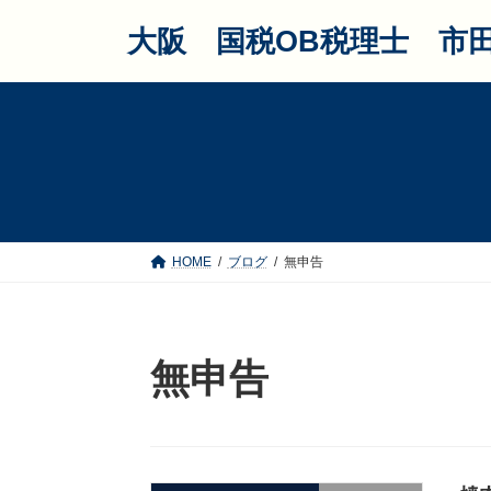
コ
ナ
大阪 国税OB税理士 市
ン
ビ
テ
ゲ
ン
ー
ツ
シ
へ
ョ
HOME
ブログ
無申告
ス
ン
キ
に
ッ
移
無申告
プ
動