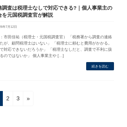
務調査は税理士なしで対応できる?｜個人事業主の
合を元国税調査官が解説
026年7月12日
：市田佳祐（税理士・元国税調査官） 「税務署から調査の連絡
たが、顧問税理士はいない」 「税理士に頼むと費用がかかる。
で対応できないだろうか」 「税理士なしだと、調査で不利に扱
るのではないか」 個人事業主や […]
続きを読む
固
固
固
2
3
»
定
定
定
ペ
ペ
ペ