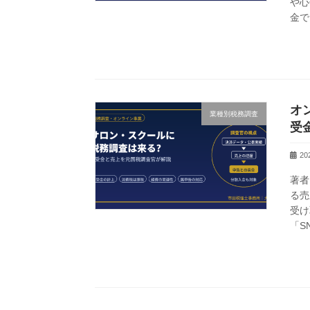
や心
金で
オ
業種別税務調査
受
2
著者
る売
受け
「S