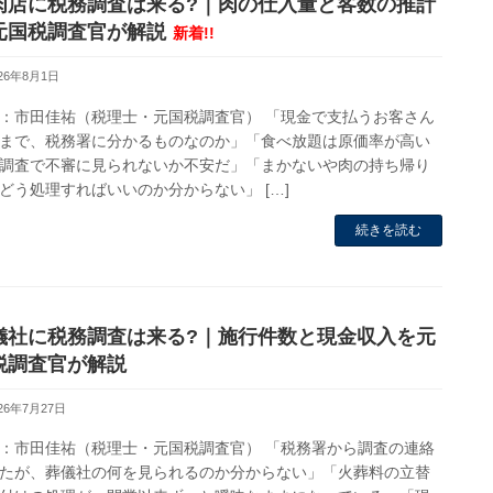
肉店に税務調査は来る?｜肉の仕入量と客数の推計
元国税調査官が解説
新着!!
026年8月1日
：市田佳祐（税理士・元国税調査官） 「現金で支払うお客さん
まで、税務署に分かるものなのか」「食べ放題は原価率が高い
調査で不審に見られないか不安だ」「まかないや肉の持ち帰り
どう処理すればいいのか分からない」 […]
続きを読む
儀社に税務調査は来る?｜施行件数と現金収入を元
税調査官が解説
026年7月27日
：市田佳祐（税理士・元国税調査官） 「税務署から調査の連絡
たが、葬儀社の何を見られるのか分からない」「火葬料の立替