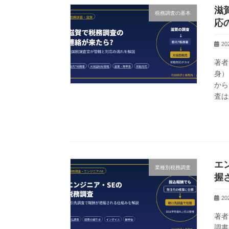
滋
税務調査の基本
応
2
著者
身）
から
査は
エ
業種別税務調査
握
2
著者
調書