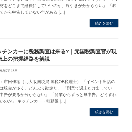
材をどこまで経費にしていいのか、線引きが分からない」 「独
てから申告していない年がある […]
続きを読む
ッチンカーに税務調査は来る?｜元国税調査官が現
売上の把握経路を解説
026年7月13日
：市田佳祐（元大阪国税局 国税OB税理士） 「イベント出店の
は現金が多く、どんぶり勘定だ」 「副業で週末だけ出してい
申告が要るか分からない」 「開業からずっと無申告。どうすれ
いのか」 キッチンカー・移動販 […]
続きを読む