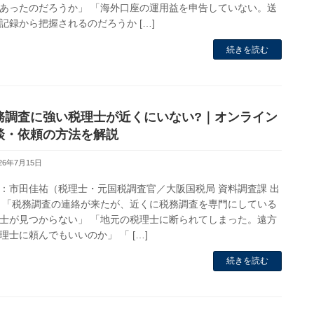
あったのだろうか」 「海外口座の運用益を申告していない。送
記録から把握されるのだろうか […]
続きを読む
務調査に強い税理士が近くにいない?｜オンライン
談・依頼の方法を解説
026年7月15日
：市田佳祐（税理士・元国税調査官／大阪国税局 資料調査課 出
 「税務調査の連絡が来たが、近くに税務調査を専門にしている
士が見つからない」 「地元の税理士に断られてしまった。遠方
理士に頼んでもいいのか」 「 […]
続きを読む