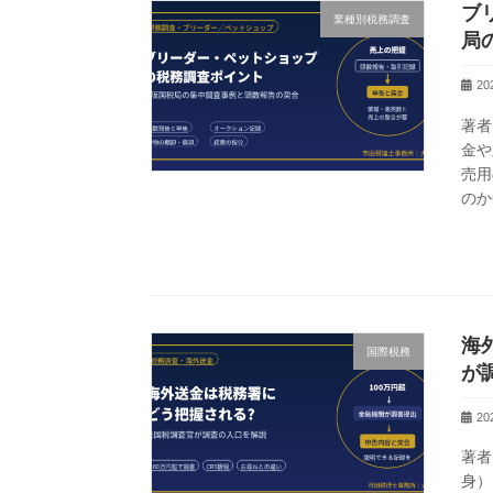
ブ
業種別税務調査
局
2
著者
金や
売用
のか
海
国際税務
が
2
著者
身）