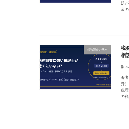
題が
金の
税
税務調査の基本
相
2
著者
身）
税理
の税