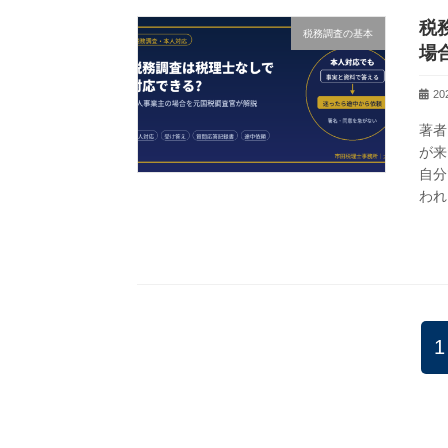
税
税務調査の基本
場
2
著者
が来
自分
われ
投
1
稿
の