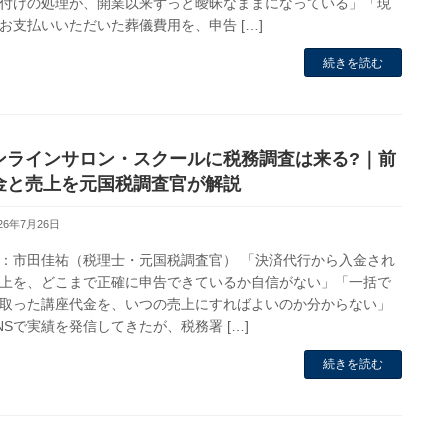
付けの処理が、開業以来ずっと曖昧なままになっている」「現
お支払いいただいた葬儀費用を、申告 […]
続きを読む
ンラインサロン・スクールに税務調査は来る?｜前
金と売上を元国税調査官が解説
026年7月26日
：市田佳祐（税理士・元国税調査官） 「決済代行から入金され
上を、どこまで正確に申告できているか自信がない」「一括で
取った講座代金を、いつの売上にすればよいのか分からない」
NSで実績を発信してきたが、税務署 […]
続きを読む